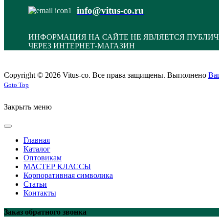
info@vitus-co.ru
ИНФОРМАЦИЯ НА САЙТЕ НЕ ЯВЛЯЕТСЯ ПУБЛИЧ
ЧЕРЕЗ ИНТЕРНЕТ-МАГАЗИН
Copyright © 2026 Vitus-co. Все права защищены.
Выполнено
Ва
Joomla! 3 Templates
Goto Top
Закрыть меню
Главная
Каталог
Оптовикам
МАСТЕР КЛАССЫ
Корпоративная символика
Статьи
Контакты
Заказ обратного звонка