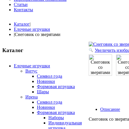
Статьи
Контакты
Каталог
|
Елочные игрушки
|
Снеговик со зверятами
Каталог
Увеличить изобр
Елочные игрушки
Витус
Символ года
Новинки
Формовая игрушка
Шары
Ирена
Символ года
Новинки
Описание
Формовая игрушка
Наборы
Снеговик со зверят
Индивидуальная
игрушка