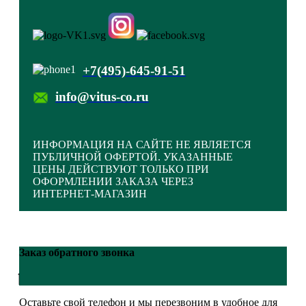
+7(495)-645-91-51
info@vitus-co.ru
ИНФОРМАЦИЯ НА САЙТЕ НЕ ЯВЛЯЕТСЯ
ПУБЛИЧНОЙ ОФЕРТОЙ. УКАЗАННЫЕ
ЦЕНЫ ДЕЙСТВУЮТ ТОЛЬКО ПРИ
ОФОРМЛЕНИИ ЗАКАЗА ЧЕРЕЗ
ИНТЕРНЕТ-МАГАЗИН
Закрыть меню
Заказ обратного звонка
Главная
Оставьте свой телефон и мы перезвоним в удобное для
Каталог