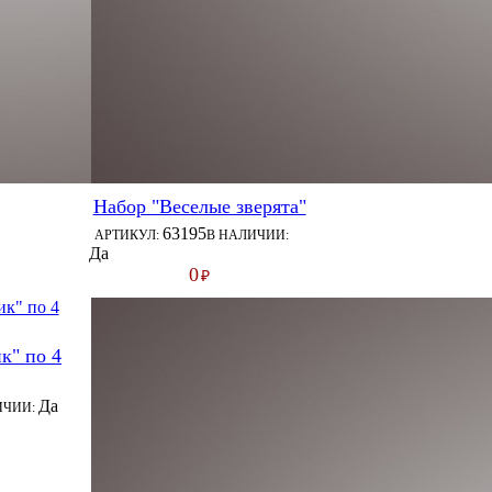
Набор "Веселые зверята"
63195
АРТИКУЛ:
В НАЛИЧИИ:
Да
0
₽
к" по 4
Да
ИЧИИ: