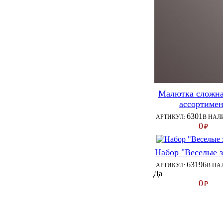
Малютка сложна
ассортиме
6301
АРТИКУЛ:
В НАЛ
0
₽
Набор "Веселые з
63196
АРТИКУЛ:
В НА
Да
0
₽