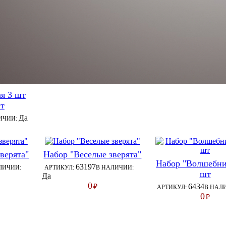
я 3 шт
нт
Да
ИЧИИ:
верята"
Набор "Веселые зверята"
Набор "Волшебни
63197
ЛИЧИИ:
АРТИКУЛ:
В НАЛИЧИИ:
шт
Да
0
6434
₽
АРТИКУЛ:
В НАЛ
0
₽