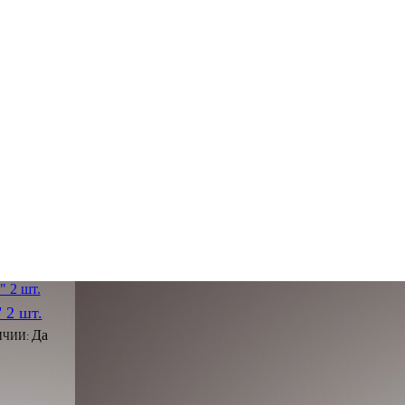
 2 шт.
Да
ИЧИИ: