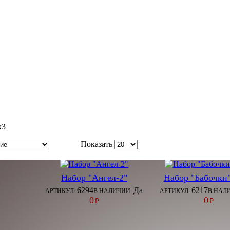
х3
Показать
Набор "Ангел-2"
Набор "Бабочки"
6294
Да
6217
АРТИКУЛ:
В НАЛИЧИИ:
АРТИКУЛ:
В НАЛ
0
0
₽
₽