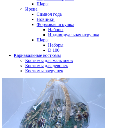
Шары
Ирена
Символ года
Новинки
Формовая игрушка
Наборы
Индивидуальная игрушка
Шары
Наборы
D 100
Карнавальные костюмы
Костюмы для мальчиков
Костюмы для девочек
Костюмы зверушек