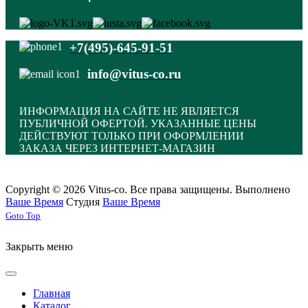
+7(495)-645-91-51
info@vitus-co.ru
ИНФОРМАЦИЯ НА САЙТЕ НЕ ЯВЛЯЕТСЯ
ПУБЛИЧНОЙ ОФЕРТОЙ. УКАЗАННЫЕ ЦЕНЫ
ДЕЙСТВУЮТ ТОЛЬКО ПРИ ОФОРМЛЕНИИ
ЗАКАЗА ЧЕРЕЗ ИНТЕРНЕТ-МАГАЗИН
Copyright © 2026 Vitus-co. Все права защищены.
Выполнено
Ваше Время
Студия
Ваше Время
Joomla! 3 Templates
Goto Top
Закрыть меню
Главная
Каталог