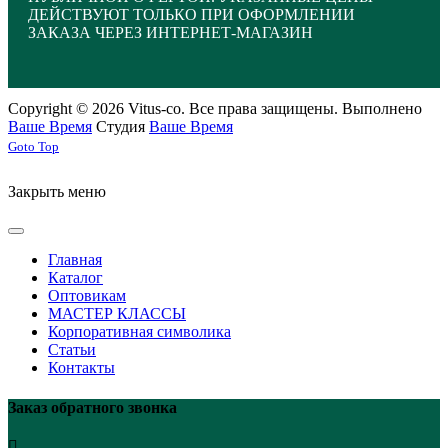
ДЕЙСТВУЮТ ТОЛЬКО ПРИ ОФОРМЛЕНИИ
ЗАКАЗА ЧЕРЕЗ ИНТЕРНЕТ-МАГАЗИН
Copyright © 2026 Vitus-co. Все права защищены.
Выполнено
Ваше Время
Студия
Ваше Время
Joomla! 3 Templates
Goto Top
Закрыть меню
Главная
Каталог
Оптовикам
МАСТЕР КЛАССЫ
Корпоративная символика
Статьи
Контакты
Заказ обратного звонка