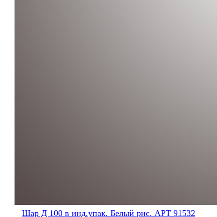
Шар Д 100 в инд.упак. Белый рис. АРТ 91532