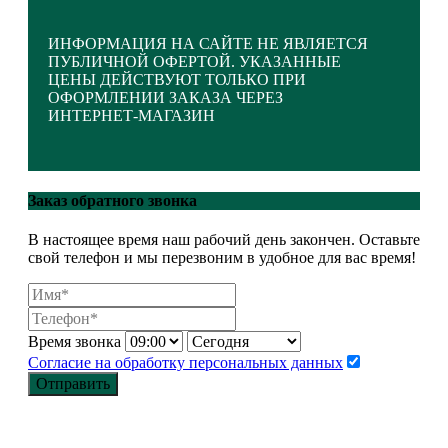
ИНФОРМАЦИЯ НА САЙТЕ НЕ ЯВЛЯЕТСЯ
ПУБЛИЧНОЙ ОФЕРТОЙ. УКАЗАННЫЕ
ЦЕНЫ ДЕЙСТВУЮТ ТОЛЬКО ПРИ
ОФОРМЛЕНИИ ЗАКАЗА ЧЕРЕЗ
ИНТЕРНЕТ-МАГАЗИН
Закрыть меню
Заказ обратного звонка
В настоящее время наш рабочий день закончен. Оставьте
Главная
свой телефон и мы перезвоним в удобное для вас время!
Каталог
Оптовикам
МАСТЕР КЛАССЫ
Корпоративная символика
Время звонка
Статьи
Согласие на обработку персональных данных
Контакты
Отправить