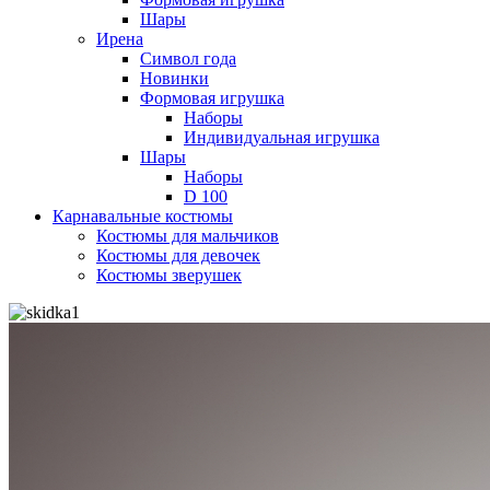
Шары
Ирена
Символ года
Новинки
Формовая игрушка
Наборы
Индивидуальная игрушка
Шары
Наборы
D 100
Карнавальные костюмы
Костюмы для мальчиков
Костюмы для девочек
Костюмы зверушек