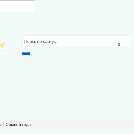
0
а
|
Символ года