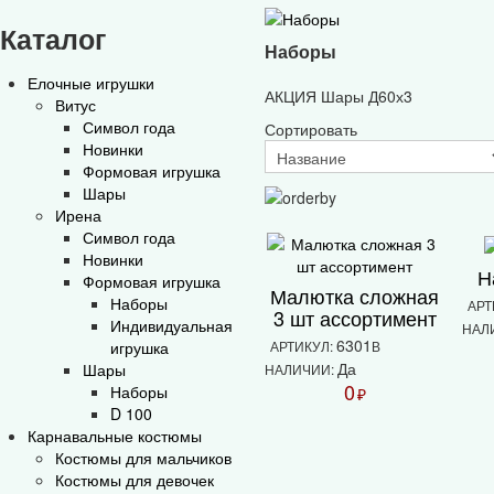
Каталог
Наборы
Елочные игрушки
АКЦИЯ Шары Д60х3
Витус
Символ года
Сортировать
Новинки
Формовая игрушка
Шары
Ирена
Символ года
Новинки
Н
Формовая игрушка
Малютка сложная
Наборы
АРТ
3 шт ассортимент
Индивидуальная
НАЛ
6301
игрушка
АРТИКУЛ:
В
Да
Шары
НАЛИЧИИ:
0
Наборы
₽
D 100
Карнавальные костюмы
Костюмы для мальчиков
Костюмы для девочек