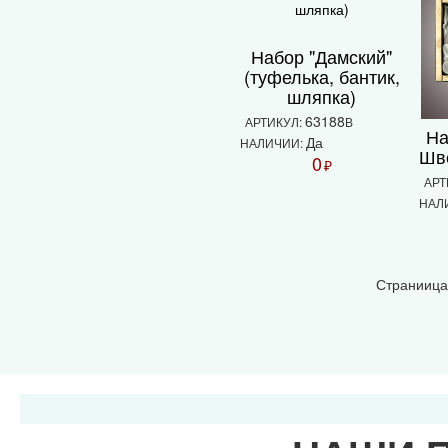
Набор "Дамский"
(туфелька, бантик,
шляпка)
63188
АРТИКУЛ:
В
На
Да
НАЛИЧИИ:
Шв
0
₽
АРТ
НАЛ
Страниица