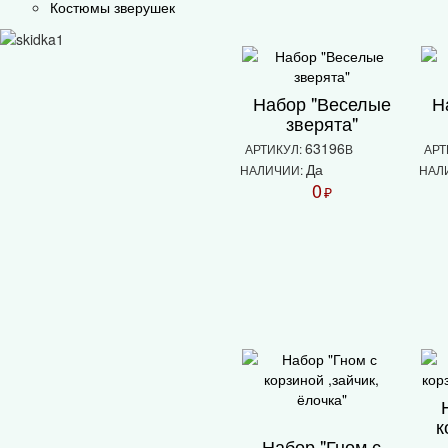
Костюмы зверушек
Набор "Веселые
Н
зверята"
63196
АРТИКУЛ:
В
АРТ
Да
НАЛИЧИИ:
НАЛ
0
₽
к
Набор "Гном с