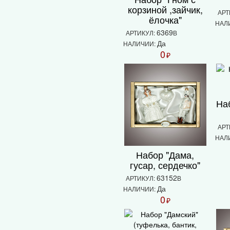
корзиной ,зайчик,
АРТ
ёлочка"
НАЛ
6369
АРТИКУЛ:
В
Да
НАЛИЧИИ:
0
₽
На
АРТ
НАЛ
Набор "Дама,
гусар, сердечко"
63152
АРТИКУЛ:
В
Да
НАЛИЧИИ:
0
₽