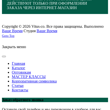
ДЕЙСТВУЮТ ТОЛЬКО ПРИ ОФОРМЛЕНИИ
ЗАКАЗА ЧЕРЕЗ ИНТЕРНЕТ-МАГАЗИН
Copyright © 2026 Vitus-co. Все права защищены.
Выполнено
Ваше Время
Студия
Ваше Время
Joomla! 3 Templates
Goto Top
Закрыть меню
Главная
Каталог
Оптовикам
МАСТЕР КЛАССЫ
Корпоративная символика
Статьи
Контакты
Заказ обратного звонка
Оставьте свой телефон и мы перезвоним в удобное для вас