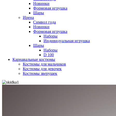
Новинки
Формовая игрушка
Шары
Ирена
Символ года
Новинки
Формовая игрушка
Наборы
Индивидуальная игрушка
Шары
Наборы
D 100
Карнавальные костюмы
Костюмы для мальчиков
Костюмы для девочек
Костюмы зверушек