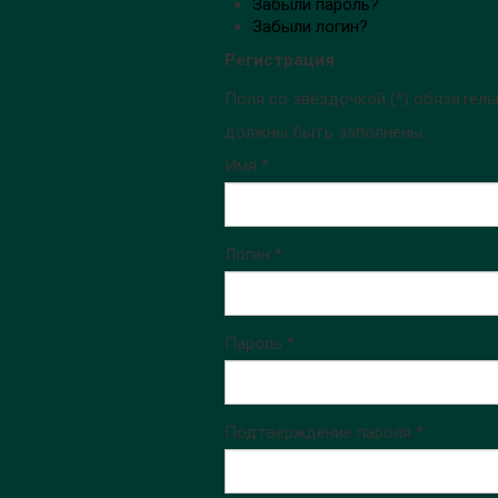
Забыли пароль?
Забыли логин?
Регистрация
Поля со звёздочкой (*) обязатель
должны быть заполнены.
Имя *
Логин *
Пароль *
Подтверждение пароля *