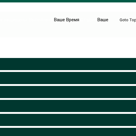
ава защищены.
Выполнено
Ваше Время
Студия
Ваше
Goto To