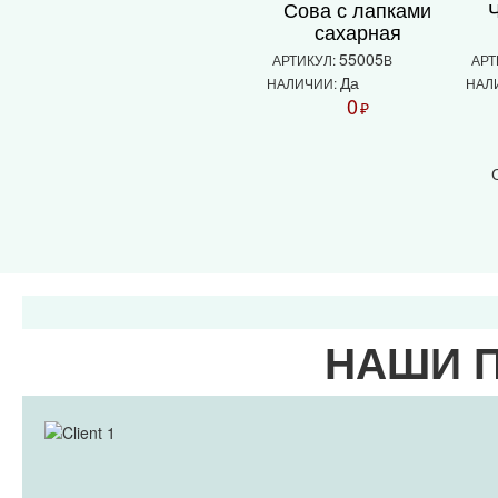
Сова с лапками
сахарная
55005
АРТИКУЛ:
В
АРТ
Да
НАЛИЧИИ:
НАЛ
0
₽
НАШИ 