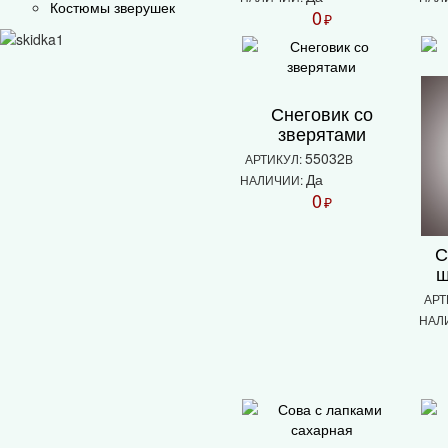
Костюмы зверушек
0
₽
Снеговик со
зверятами
55032
АРТИКУЛ:
В
Да
НАЛИЧИИ:
0
₽
С
ш
АРТ
НАЛ