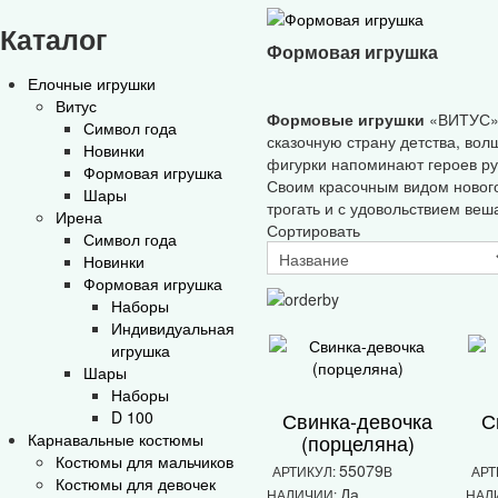
Каталог
Формовая игрушка
Елочные игрушки
Витус
Формовые
игрушки
«ВИТУС» н
Символ года
сказочную страну детства, во
Новинки
фигурки напоминают героев ру
Формовая игрушка
Своим красочным видом нового
Шары
трогать и с удовольствием веша
Ирена
Сортировать
Символ года
Новинки
Формовая игрушка
Наборы
Индивидуальная
игрушка
Шары
Наборы
D 100
Свинка-девочка
С
Карнавальные костюмы
(порцеляна)
Костюмы для мальчиков
55079
АРТИКУЛ:
В
АРТ
Костюмы для девочек
Да
НАЛИЧИИ:
НАЛ