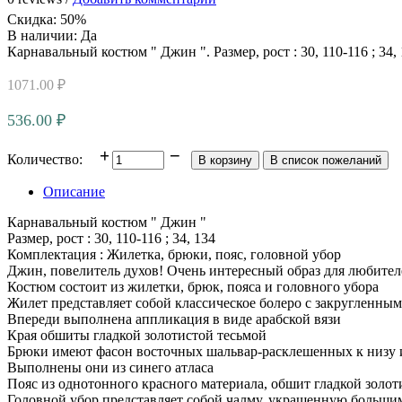
Скидка
:
50%
В наличии:
Да
Карнавальный костюм " Джин ". Размер, рост : 30, 110-116 ; 34
1071.00 ₽
536.00 ₽
Количество:
Описание
Карнавальный костюм " Джин "
Размер, рост : 30, 110-116 ; 34, 134
Комплектация : Жилетка, брюки, пояс, головной убор
Джин, повелитель духов! Очень интересный образ для любителе
Костюм состоит из жилетки, брюк, пояса и головного убора
Жилет представляет собой классическое болеро с закругленны
Впереди выполнена аппликация в виде арабской вязи
Края обшиты гладкой золотистой тесьмой
Брюки имеют фасон восточных шальвар-расклешенных к низу 
Выполнены они из синего атласа
Пояс из однотонного красного материала, обшит гладкой золот
Головной убор представляет собой чалму, украшенную больши