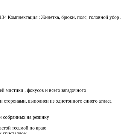
, 134 Комплектация : Жилетка, брюки, пояс, головной убор .
й мистики , фокусов и всего загадочного
ми сторонами, выполнен из однотонного синего атласа
и собранных на резинку
истой тесьмой по краю
м кристаллом