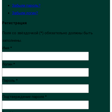
Забыли пароль?
Забыли логин?
Регистрация
Поля со звёздочкой (*) обязательно должны быть
заполнены.
Имя *
Логин *
Пароль *
Подтверждение пароля *