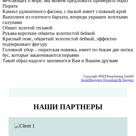
мечтающих о море, мы можем предложить примерить образ
Пирата
Камзол удлиненного фасона, с баской имеет сложный крой
Выполнен из плотного бархата, впереди украшен золотыми
галунами
Обшит золотой тесьмой
Рукава короткие обшиты золотистой бейкой
Красный пояс, обшитый золотистой бейкой, эффектно
подчеркивает фигуру
Головной убор – пиратская повязка, имеет по бокам две нитки
бус, которые заканчиваются перьями
Такой образ надолго запомнится Вам и Вашим друзьям
Copyright MAXXmarketing GmbH
JoomShopping Download & Support
НАШИ ПАРТНЕРЫ