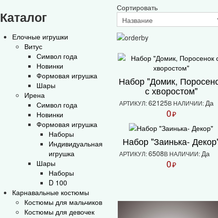
Сортировать
Каталог
Елочные игрушки
Витус
Символ года
Новинки
Формовая игрушка
Набор "Домик, Поросен
Шары
с хворостом"
Ирена
62125
Да
АРТИКУЛ:
В НАЛИЧИИ:
Символ года
0
₽
Новинки
Формовая игрушка
Наборы
Набор "Заинька- Декор
Индивидуальная
игрушка
6508
Да
АРТИКУЛ:
В НАЛИЧИИ:
0
Шары
₽
Наборы
D 100
Карнавальные костюмы
Костюмы для мальчиков
Костюмы для девочек